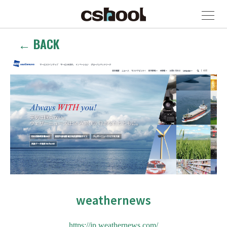
← BACK
weathernews
https://jp.weathernews.com/